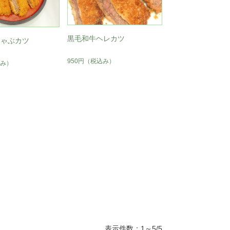
黒毛和牛ヘレカツ
しゃぶカツ
950円
（税込み）
み）
表示件数：1～5/5