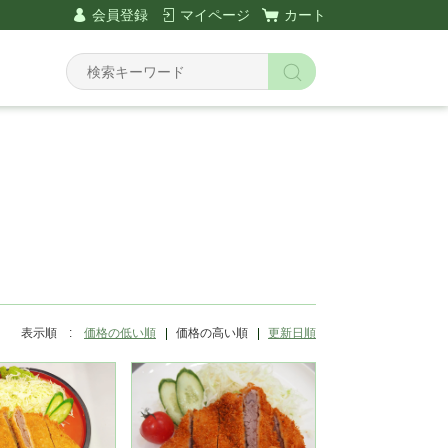
会員登録
マイページ
カート
Y
表示順 :
価格の低い順
価格の高い順
更新日順