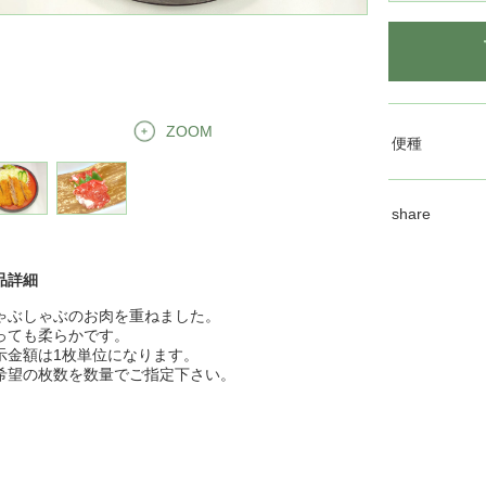
ZOOM
便種
share
品詳細
ゃぶしゃぶのお肉を重ねました。
っても柔らかです。
示金額は1枚単位になります。
希望の枚数を数量でご指定下さい。