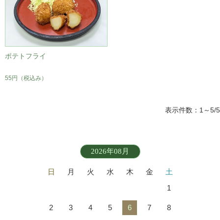
ポテトフライ
55円
（税込み）
表示件数：1～5/5
2026年08月
日
月
火
水
木
金
土
1
2
3
4
5
6
7
8