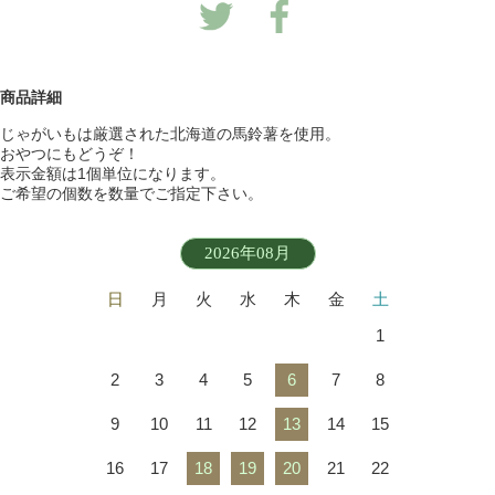
商品詳細
じゃがいもは厳選された北海道の馬鈴薯を使用。
おやつにもどうぞ！
表示金額は1個単位になります。
ご希望の個数を数量でご指定下さい。
2026年08月
日
月
火
水
木
金
土
1
2
3
4
5
6
7
8
9
10
11
12
13
14
15
16
17
18
19
20
21
22