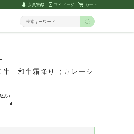
会員登録
マイページ
カート
ー
和牛 和牛霜降り（カレーシ
）
込み）
4