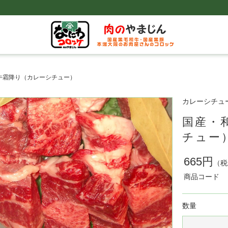
牛霜降り（カレーシチュー）
カレーシチュ
国産・
チュー
665円
（税
商品コード
数量